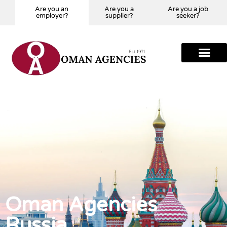
Are you an
Are you a
Are you a job
employer?
supplier?
seeker?
Tell us Your Requir
Our Global Presence
Oman Agencies
Russia