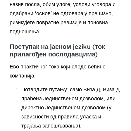
назив посла, обим улоге, услови уговора и
одабрани ‘основ’ не одговарају прецизно,
ризикујете повратне ревизије и поновна
подношења.
Поступак на јасном jeziku (ток
прилагођен послодавцима)
Ево практичног тока који следе већине
компанија:
Потврдите путању: само Виза Д, Виза Д
праћена Јединственом дозволом, или
директно Јединственом дозволом (у
зависности од правила уласка и
трајања запошљавања).