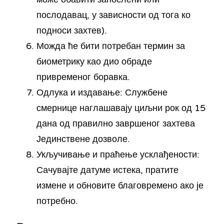
послодавац, у зависности од тога ко
подноси захтев).
Можда ће бити потребан термин за
биометрику као дио обраде
привременог боравка.
Одлука и издавање: Службене
смернице наглашавају циљни рок од 15
дана од правилно завршеног захтева
Јединствене дозволе.
Укључивање и праћење усклађености:
Сачувајте датуме истека, пратите
измене и обновите благовремено ако је
потребно.