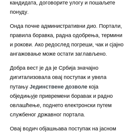
кандидата, договорите улогу и пошаљете
понуду.
Онда почне административни дио. Портали,
правила боравка, радна одобрења, термини
и рокови. Ако редослед погреши, чак и сјајно
ангажовање може остати заглављено.
Добра вест је да је Србија значајно
дигитализовала овај поступак и увела
Јединствене дозволе
путању
која
обједињује привремени боравак и радно
овлашћење, поднето електронски путем
службеног државног портала.
Овај водич објашњава поступак на јасном