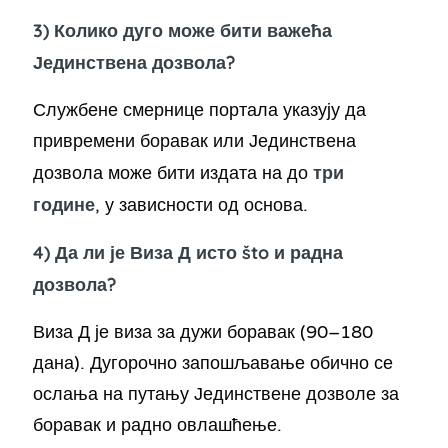
3) Колико дуго може бити важећа
Јединствена дозвола?
Службене смернице портала указују да
привремени боравак или Јединствена
три
дозвола може бити издата на до
године
, у зависности од основа.
4) Да ли је Виза Д исто što и радна
дозвола?
Виза Д је виза за дужи боравак (90–180
дана). Дугорочно запошљавање обично се
ослања на путању Јединствене дозволе за
боравак и радно овлашћење.