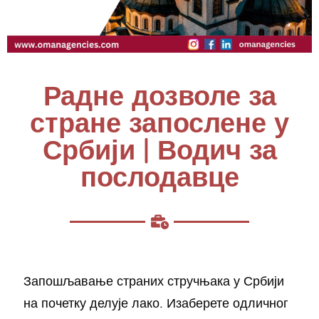
Радне дозволе за
стране запослене у
Србији | Водич за
послодавце
Запошљавање страних стручњака у Србији
на почетку делује лако. Изаберете одличног