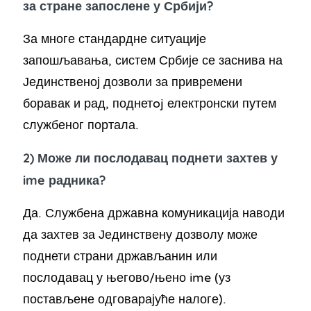
за стране запослене у Србији?
За многе стандардне ситуације
запошљавања, систем Србије се заснива на
Јединственој дозволи за привремени
боравак и рад, поднетoj електронски путем
службеног портала.
2) Може ли послодавац поднети захтев у
ime радника?
Да. Службена државна комуникација наводи
да захтев за Јединствену дозволу може
поднети страни држављанин или
послодавац у његово/њено ime (уз
постављене одговарајуће налоге).