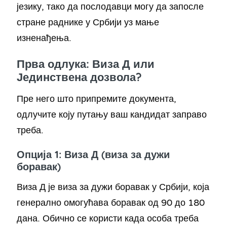
језику, тако да послодавци могу да запосле
стране раднике у Србији уз мање
изненађења.
Прва одлука: Виза Д или
Јединствена дозвола?
Пре него што припремите документа,
одлучите коју путању ваш кандидат заправо
треба.
Опција 1: Виза Д (виза за дужи
боравак)
Виза Д је виза за дужи боравак у Србији, која
генерално омогућава боравак од 90 до 180
дана. Обично се користи када особа треба