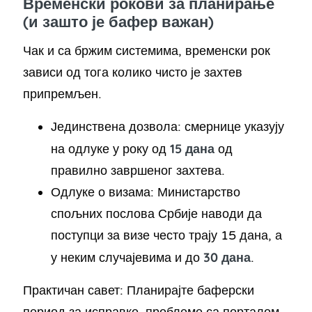
Временски рокови за планирање
(и зашто је бафер важан)
Чак и са бржим системима, временски рок
зависи од тога колико чисто је захтев
припремљен.
Јединствена дозвола: смернице указују
15 дана
на одлуке у року од
од
правилно завршеног захтева.
Одлуке о визама: Министарство
спољних послова Србије наводи да
поступци за визе често трају 15 дана, а
30 дана
у неким случајевима и до
.
Практичан савет: Планирајте баферски