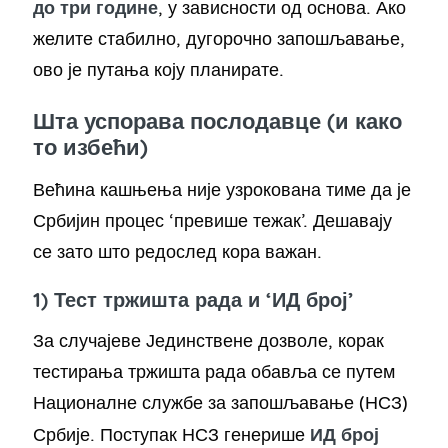
до три године
, у зависности од основа. Ако
желите стабилно, дугорочно запошљавање,
ово је путања коју планирате.
Шта успорава послодавце (и како
то избећи)
Већина кашњења није узрокована тиме да је
Србијин процес ‘превише тежак’. Дешавају
се зато што редослед кора важан.
1) Тест тржишта рада и ‘ИД број’
За случајеве Јединствене дозволе, корак
тестирања тржишта рада обавља се путем
Националне службе за запошљавање (НСЗ)
ИД број
Србије. Поступак НСЗ генерише