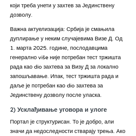
који треба унети у захтев за Јединствену
дозволу.
Важна актуелизација: Србија је смањила
дуплирање у неким случајевима Визе Д. Од
1. марта 2025. године, послодавцима
генерално više није потребан тест тржишта
рада као dio захтева за Визу Д за локално
запошљавање. Ипак, тест тржишта рада и
даље је потребан као dio захтева за
Јединствену дозволу после уласка.
2) Усклађивање уговора и улоге
Портал је структурисан. То је добро, али
значи да недоследности стварају трења. Ако