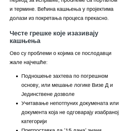
период за исправке, проблеме са порталом
и термине. Већина кашњења у пројектима
долази из покретања процеса прекасно.
Честе грешке које изазивају
кашњења
Ово су проблеми о којима се послодавци
жале најчешће:
Подношење захтева по погрешном
основу, или мешање логике Визе Д и
Јединствене дозволе
Учитавање непотпуних докумената или
документа која не одговарају изабраној
категорији
Претпоставка да ’15 дана’ значи