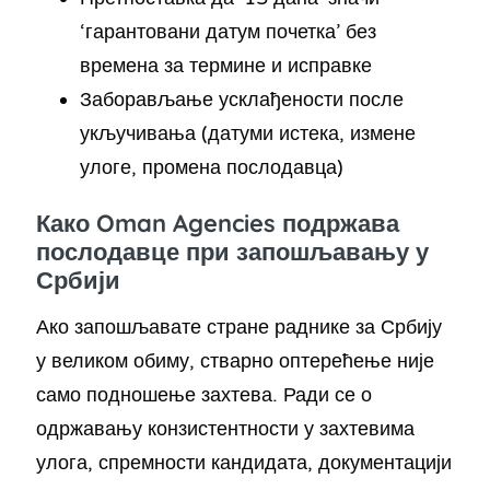
‘гарантовани датум почетка’ без
времена за термине и исправке
Заборављање усклађености после
укључивања (датуми истека, измене
улоге, промена послодавца)
Како Oman Agencies подржава
послодавце при запошљавању у
Србији
Ако запошљавате стране раднике за Србију
у великом обиму, стварно оптерећење није
само подношење захтева. Ради се о
одржавању конзистентности у захтевима
улога, спремности кандидата, документацији