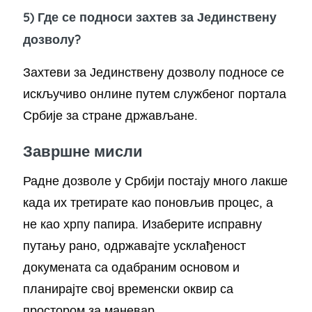
5) Где се подноси захтев за Јединствену
дозволу?
Захтеви за Јединствену дозволу подносе се
искључиво онлине путем службеног портала
Србије за стране држављане.
Завршне мисли
Радне дозволе у Србији постају много лакше
када их третирате као поновљив процес, а
не као хрпу папира. Изаберите исправну
путању рано, одржавајте усклађеност
докумената са одабраним основом и
планирајте свој временски оквир са
простором за маневар.