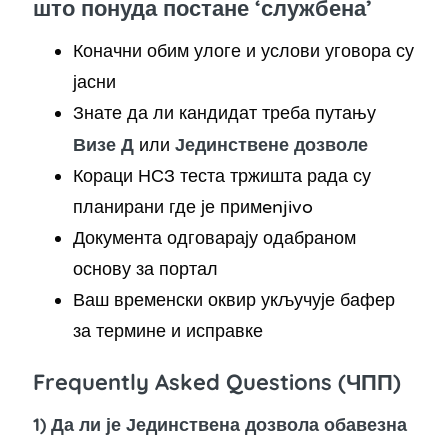
што понуда постане ‘службена’
Коначни обим улоге и услови уговора су
јасни
Знате да ли кандидат треба путању
Визе Д
Јединствене дозволе
или
Кораци НСЗ теста тржишта рада су
планирани где је примenjivo
Документа одговарају одабраном
основу за портал
Ваш временски оквир укључује бафер
за термине и исправке
Frequently Asked Questions (ЧПП)
1) Да ли је Јединствена дозвола обавезна