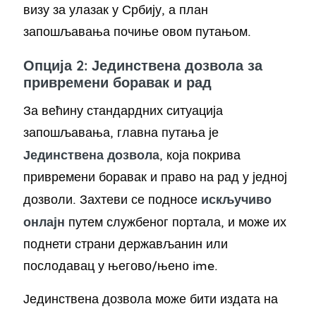
визу за улазак у Србију, а план
запошљавања почиње овом путањом.
Опција 2: Јединствена дозвола за
привремени боравак и рад
За већину стандардних ситуација
запошљавања, главна путања је
Јединствена дозвола
, која покрива
привремени боравак и право на рад у једној
искључиво
дозволи. Захтеви се подносе
онлајн
путем службеног портала, и може их
поднети страни держављанин или
послодавац у његово/њено ime.
Јединствена дозвола може бити издата на