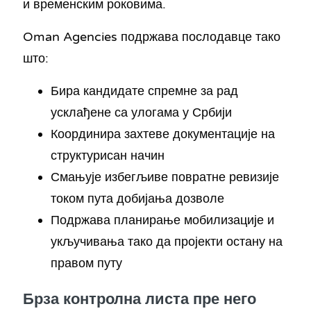
и временским роковима.
Oman Agencies подржава послодавце тако
што:
Бира кандидате спремне за рад
усклађене са улогама у Србији
Координира захтеве документације на
структурисан начин
Смањује избегљиве повратне ревизије
током пута добијања дозволе
Подржава планирање мобилизације и
укључивања тако да пројекти остану на
правом путу
Брза контролна листа пре него