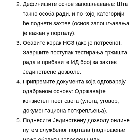
Дефинишите основ запошљавања: Шта
тачно особа ради, и по којој категорији
ће поднети захтев (основ запошљавања
је важан у порталу).
Обавите корак НСЗ (ако је потребно):
Завршите поступак тестирања тржишта
рада и прибавите ИД број за захтев
Јединствене дозволе.
Припремите документа која одговарају
одабраном основу: Одржавајте
конзистентност свега (улога, уговор,
документациона поткрепљења).
Поднесите Јединствену дозволу онлине
путем службеног портала (подношење
може обавити запослени или